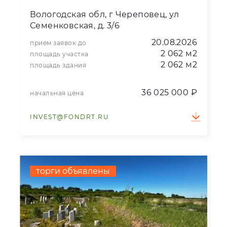
Вологодская обл, г Череповец, ул
Семенковская, д. 3/6
20.08.2026
прием заявок до
2 062 м2
площадь участка
2 062 м2
площадь здания
36 025 000 ₽
начальная цена
INVEST@FONDRT.RU
торги объявлены