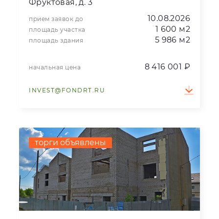
Фруктовая, д. 3
10.08.2026
прием заявок до
1 600 м2
площадь участка
5 986 м2
площадь здания
8 416 001 ₽
начальная цена
INVEST@FONDRT.RU
торги объявлены