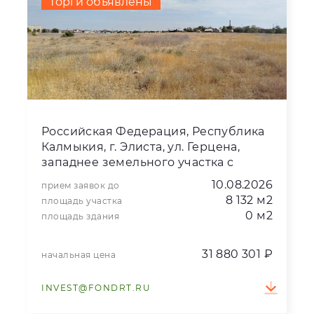
торги объявлены
Российская Федерация, Республика
Калмыкия, г. Элиста, ул. Герцена,
западнее земельного участка с
кадастровым номером
10.08.2026
прием заявок до
08:14:000000:10200
8 132 м2
площадь участка
0 м2
площадь здания
31 880 301 ₽
начальная цена
INVEST@FONDRT.RU