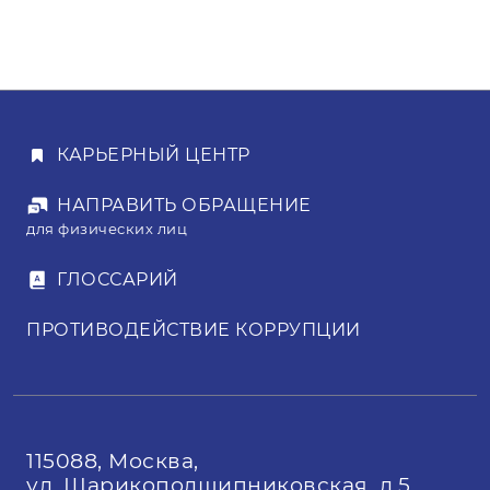
представленных документов).
по телефонам и по электронной
В определенное время и дату
почте, указанным на странице сайта.
проводится сама процедура
электронных торгов, где
в результате ценовой борьбы между
участниками определяется
КАРЬЕРНЫЙ ЦЕНТР
выигравший.
НАПРАВИТЬ ОБРАЩЕНИЕ
для физических лиц
ГЛОССАРИЙ
ПРОТИВОДЕЙСТВИЕ КОРРУПЦИИ
115088, Москва,
ул. Шарикоподшипниковская, д.5