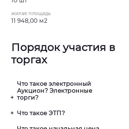
10 шт
жилая площадь
11 948,00 м2
Порядок участия в
торгах
Что такое электронный
Аукцион? Электронные
торги?
Это процесс покупки и продажи
Что такое ЭТП?
Имущества Фонда с помощью
специализированных сайтов.
Электронная торговая площадка —
Что такое начальная цена