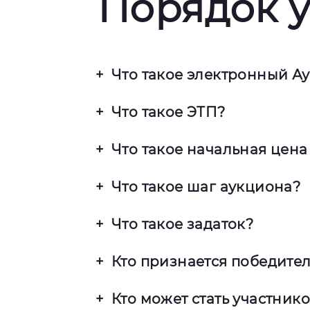
Порядок у
Что такое электронный А
Это процесс покупки и продаж
Что такое ЭТП?
посредством Интернета. В отли
(дистанционно) и в них можно у
Электронная торговая площадка
Что такое начальная цена
Интернет-сайт.
онлайн. С правилами и регламе
площадки, на которой будут про
Установленная организатором н
Что такое шаг аукциона?
Величина повышения начальной 
Что такое задаток?
Денежные средства, перечисляе
Кто признается победите
Перечисленный задаток учитыва
не выигравшем торги. Реквизиты
Участник, предложивший наилу
Кто может стать участник