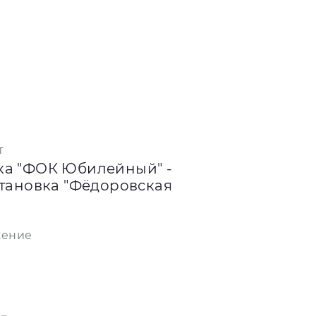
т
ка "ФОК Юбилейный" -
становка "Фёдоровская
жение