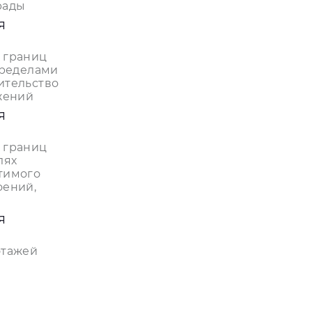
рады
я
 границ
пределами
ительство
жений
я
 границ
лях
тимого
оений,
я
этажей