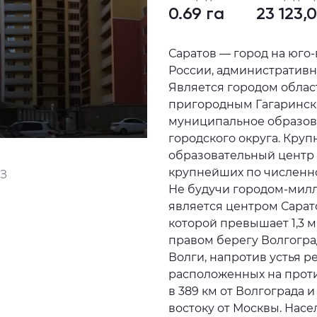
0.69 га
23 123,
Саратов — город на юго
России, административн
Является городом облас
пригородным Гагаринск
муниципальное образова
городского округа. Кру
образовательный центр 
крупнейших по численно
З
Не будучи городом-мил
является центром Сарат
которой превышает 1,3 м
правом берегу Волгогр
Волги, напротив устья р
расположенных на прот
в 389 км от Волгограда и
востоку от Москвы. Насел