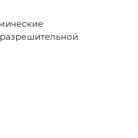
омические
 разрешительной