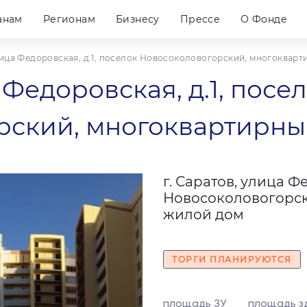
анам
Регионам
Бизнесу
Прессе
О Фонде
улица Федоровская, д.1, поселок Новосоколовогорский, многоквар
 Федоровская, д.1, посе
рский, многоквартирны
г. Саратов, улица Ф
Новосоколовогорс
жилой дом
ТОРГИ ПЛАНИРУЮТСЯ
площадь ЗУ
площадь з