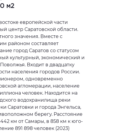
00 м2
-востоке европейской части
ый центр Саратовской области.
тного значения. Вместе с
им районом составляет
ние город Саратов со статусом
пный культурный, экономический и
Поволжья. Входит в двадцатку
сти населения городов России.
лионером, одновременно
овской агломерации, население
иллиона человек. Находится на
адского водохранилища реки
еки Саратовки и города Энгельса,
ивоположном берегу. Расстояние
 442 км от Самары, в 858 км к юго-
ение 891 898 человек (2023)