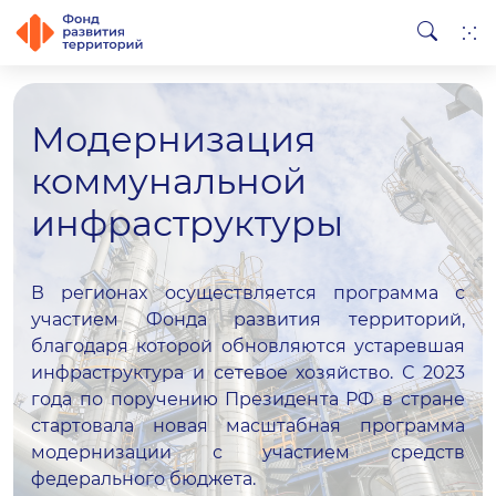
Модернизация
коммунальной
инфраструктуры
В регионах осуществляется программа с
участием Фонда развития территорий,
благодаря которой обновляются устаревшая
инфраструктура и сетевое хозяйство. С 2023
года по поручению Президента РФ в стране
стартовала новая масштабная программа
модернизации с участием средств
федерального бюджета.