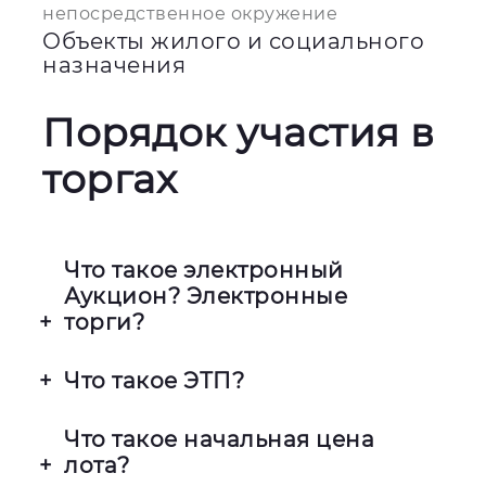
непосредственное окружение
Объекты жилого и социального
назначения
Порядок участия в
торгах
Что такое электронный
Аукцион? Электронные
торги?
Это процесс покупки и продажи
Что такое ЭТП?
Имущества Фонда с помощью
специализированных сайтов.
Электронная торговая площадка —
Что такое начальная цена
Аукцион проводится посредством
это интернет-портал, позволяющий
лота?
Интернета. В отличие от обычных
проводить электронные торги