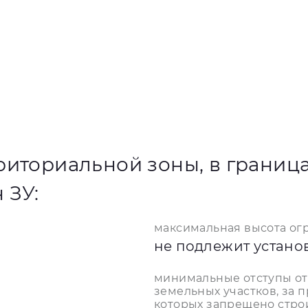
риториальной зоны, в границ
 ЗУ:
максимальная высота ог
не подлежит устан
минимальные отступы от
земельных участков, за 
которых запрещено стро