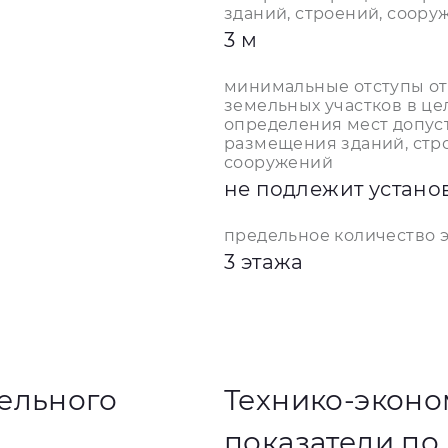
зданий, строений, соору
3 м
минимальные отступы от
земельных участков в це
определения мест допус
размещения зданий, стр
сооружений
не подлежит устан
предельное количество 
3 этажа
ельного
Технико-экон
показатели по