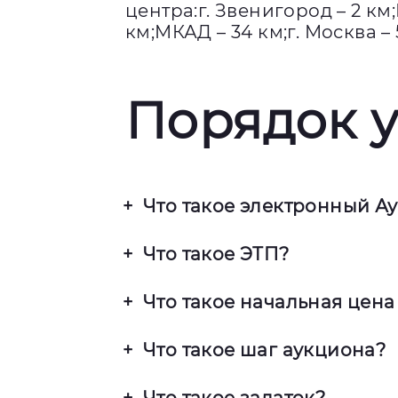
центра:г. Звенигород – 2 км
км;МКАД – 34 км;г. Москва –
Порядок у
Что такое электронный А
Это процесс покупки и продаж
Что такое ЭТП?
посредством Интернета. В отли
(дистанционно) и в них можно у
Электронная торговая площадка
Что такое начальная цена
Интернет-сайт.
онлайн. С правилами и регламе
площадки, на которой будут про
Установленная организатором н
Что такое шаг аукциона?
Величина повышения начальной 