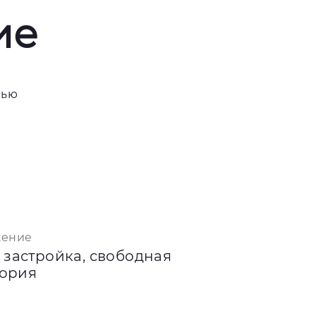
ие
нью
жение
застройка, свободная
тория