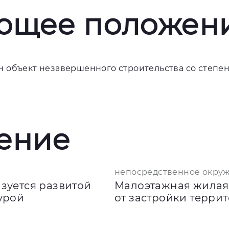
ющее положен
н объект незавершенного строительства со степе
ение
непосредственное окру
зуется развитой
Малоэтажная жилая 
урой
от застройки терри