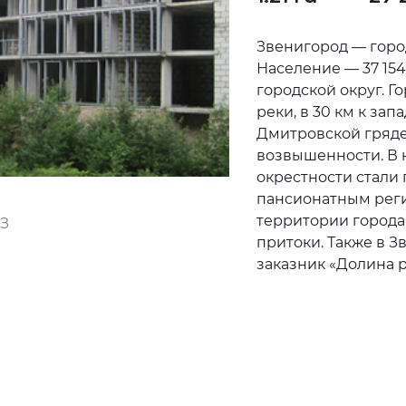
Звенигород — горо
Население — 37 154
городской округ. Г
реки, в 30 км к зап
Дмитровской гряд
возвышенности. В 
окрестности стали
пансионатным реги
территории города 
З
притоки. Также в 
заказник «Долина 