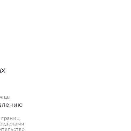
ах
рады
овлению
 границ
пределами
ительство