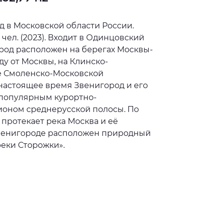
д в Московской области России.
 чел. (2023). Входит в Одинцовский
ород расположен на берегах Москвы-
аду от Москвы, на Клинско-
е Смоленско-Московской
настоящее время Звенигород и его
 популярным курортно-
оном среднерусской полосы. По
протекает река Москва и её
Звенигороде расположен природный
реки Сторожки».