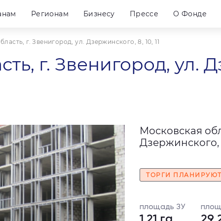
анам
Регионам
Бизнесу
Прессе
О Фонде
ласть, г. Звенигород, ул. Дзержинского, 8, 10, 11
ть, г. Звенигород, ул. Д
Московская обла
Дзержинского, 8,
ТОРГИ ПЛАНИРУЮ
площадь ЗУ
площ
1.21 га
29 