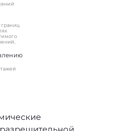
жений
 границ
лях
тимого
оений,
овлению
этажей
омические
 разрешительной