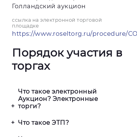
Голландский аукцион
ссылка на электронной торговой
площадке
https://www.roseltorg.ru/procedure/
Порядок участия в
торгах
Что такое электронный
Аукцион? Электронные
торги?
Это процесс покупки и продажи
Что такое ЭТП?
Имущества Фонда с помощью
специализированных сайтов.
Электронная торговая площадка —