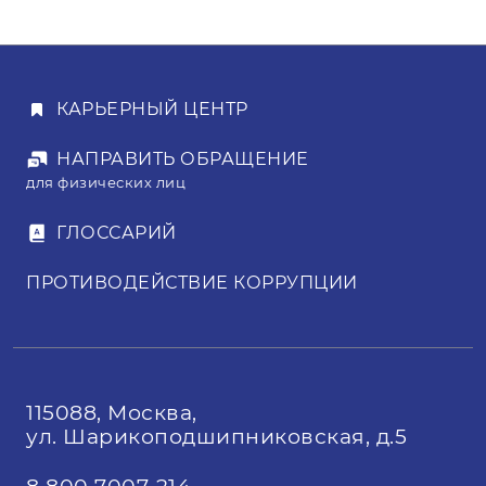
почте, указанным на странице сайта.
проводится сама процедура
электронных торгов, где
в результате ценовой борьбы между
участниками определяется
КАРЬЕРНЫЙ ЦЕНТР
выигравший.
НАПРАВИТЬ ОБРАЩЕНИЕ
для физических лиц
ГЛОССАРИЙ
ПРОТИВОДЕЙСТВИЕ КОРРУПЦИИ
115088, Москва,
ул. Шарикоподшипниковская, д.5