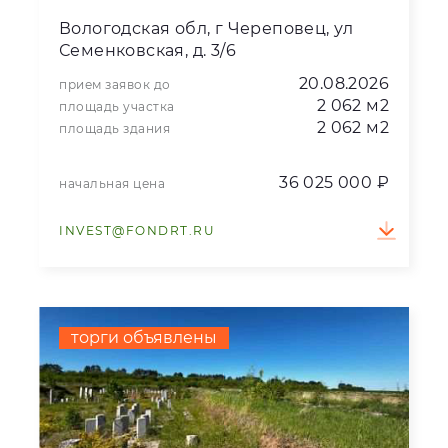
Вологодская обл, г Череповец, ул
Семенковская, д. 3/6
20.08.2026
прием заявок до
2 062 м2
площадь участка
2 062 м2
площадь здания
36 025 000 ₽
начальная цена
INVEST@FONDRT.RU
торги объявлены