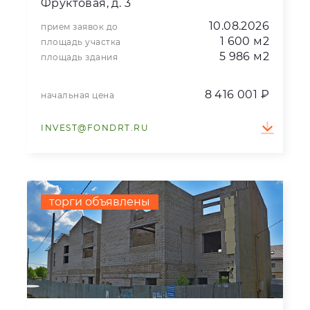
Фруктовая, д. 3
10.08.2026
прием заявок до
1 600 м2
площадь участка
5 986 м2
площадь здания
8 416 001 ₽
начальная цена
INVEST@FONDRT.RU
торги объявлены