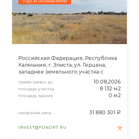
торги объявлены
Российская Федерация, Республика
Калмыкия, г. Элиста, ул. Герцена,
западнее земельного участка с
кадастровым номером
10.08.2026
прием заявок до
08:14:000000:10200
8 132 м2
площадь участка
0 м2
площадь здания
31 880 301 ₽
начальная цена
INVEST@FONDRT.RU