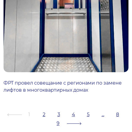
ФРТ провел совещание с регионами по замене
лифтов в многоквартирных домах
1
2
3
4
5
...
8
9