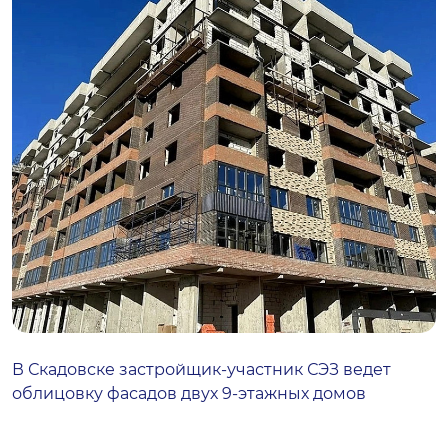
В Скадовске застройщик-участник СЭЗ ведет
облицовку фасадов двух 9‑этажных домов