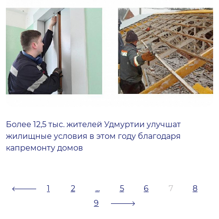
Более 12,5 тыс. жителей Удмуртии улучшат
жилищные условия в этом году благодаря
капремонту домов
1
2
...
5
6
7
8
9