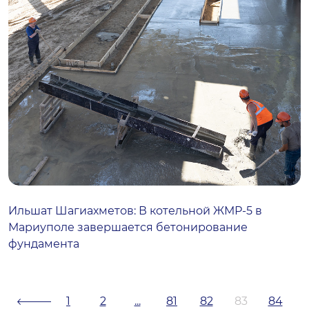
Ильшат Шагиахметов: В котельной ЖМР-5 в
Мариуполе завершается бетонирование
фундамента
1
2
...
81
82
83
84