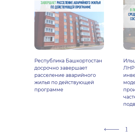
Республика Башкортостан
Ильш
досрочно завершает
ЛНР 
расселение аварийного
инве
жилья по действующей
мод
программе
прои
час
подв
1