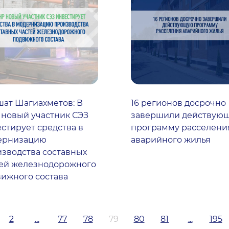
ат Шагиахметов: В
16 регионов досрочно
новый участник СЭЗ
завершили действую
стирует средства в
программу расселени
ернизацию
аварийного жилья
зводства составных
тей железнодорожного
ижного состава
2
...
77
78
79
80
81
...
195