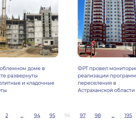
роблемном доме в
ФРТ провел монитори
те развернуты
реализации програм
олитные и кладочные
переселения в
оты
Астраханской области
2
...
94
95
96
97
98
...
195