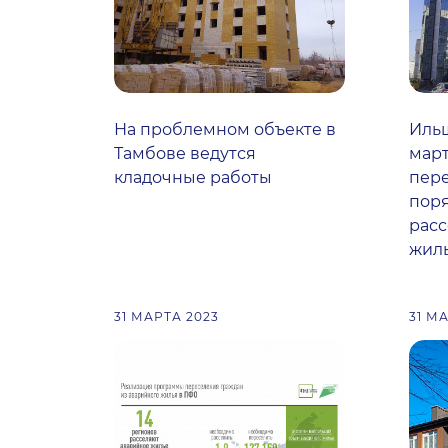
На проблемном объекте в
Ильш
Тамбове ведутся
март
кладочные работы
пере
поря
расс
жил
31 МАРТА 2023
31 М