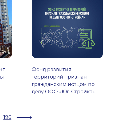
нг
Фонд развития
мы
территорий признан
гражданским истцом по
делу ООО «Юг-Стройка»
196