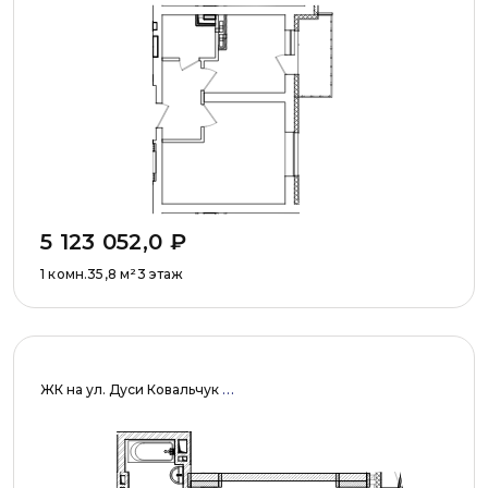
5 123 052,0
₽
1 комн.
35,8
м²
3 этаж
Ж
К на ул. Дуси Ковальчук
Российская Федерация, Новосибирска