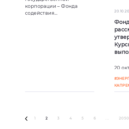
отч
корпорации – Фонда
20.10.2
содействия
реформированию ЖКХ
Фон
#КОНТРОЛЬ КАЧЕСТВА
#РЕЕСТР
расс
ОБРАЩЕНИЙ
утве
Курс
выпо
20 ок
госуд
#ЭНЕР
корп
КАПРЕ
содей
рефо
расс
утве
1
2
3
4
5
6
...
205