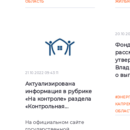
ОБЛАСТЬ
ЖИЛЬЯ
20.10.20
Фон
расс
утве
Влад
21.10.2022 09:43:11
о вып
Актуализирована
20 ок
информация в рубрике
#ЭНЕР
госуд
«На контроле» раздела
КАПРЕ
корп
«Контрольная...
ОБЛАС
содей
рефо
На официальном сайте
рассм
государственной