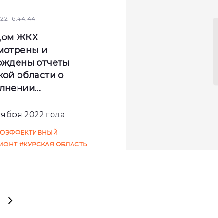
022 16:44:44
дом ЖКХ
мотрены и
рждены отчеты
кой области о
лнении...
тября 2022 года
арственной
ГОЭФФЕКТИВНЫЙ
орацией - Фондом
МОНТ
#КУРСКАЯ ОБЛАСТЬ
ствия
рмированию ЖКХ
мотрены и
рждены о
0