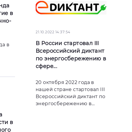
нда
ие в
чно-
21.10.2022 14:37:54
В России стартовал III
да в
Всероссийский диктант
по энергосбережению в
сфере...
20 октября 2022 года в
нашей стране стартовал III
Всероссийский диктант по
энергосбережению в
сфере ЖКХ «Е-Диктант
а
ти в
ного