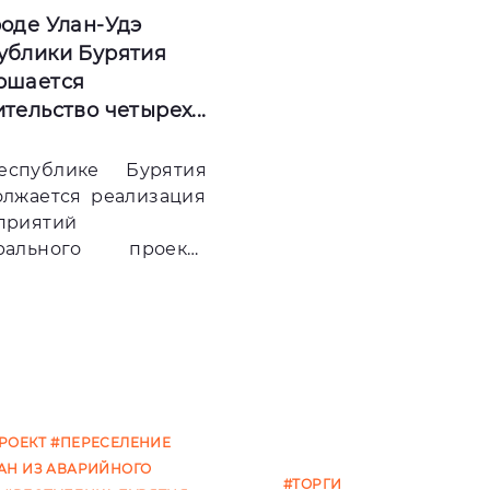
роде Улан-Удэ
ублики Бурятия
ршается
тельство четырех...
спублике Бурятия
олжается реализация
приятий
рального проекта
спе
РОЕКТ
#ПЕРЕСЕЛЕНИЕ
АН ИЗ АВАРИЙНОГО
#ТОРГИ