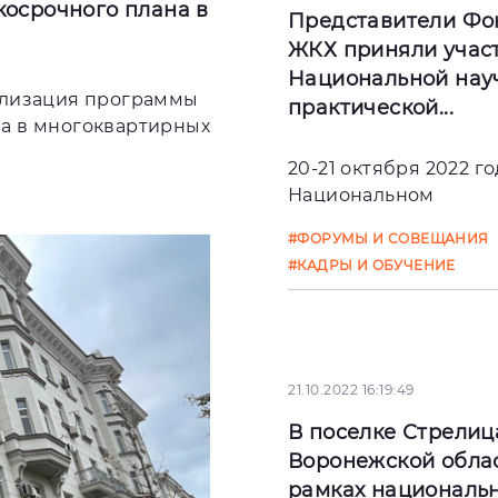
косрочного плана в
Представители Фо
ЖКХ приняли участ
Национальной нау
ализация программы
практической...
а в многоквартирных
20-21 октября 2022 го
Национальном
исследовательском
#ФОРУМЫ И СОВЕЩАНИЯ
Московском
#КАДРЫ И ОБУЧЕНИЕ
государственном
строительном
университете (МГС
21.10.2022 16:19:49
В поселке Стрелиц
Воронежской облас
рамках националь