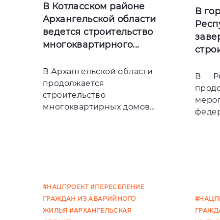
В Котласском районе
В го
Архангельской области
Респ
ведется строительство
заве
многоквартирного...
строи
В Архангельской области
В Ре
продолжается
прод
строительство
меро
многоквартирных домов
феде
для переселения граждан
«Обе
из аварийного жил
#НАЦПРОЕКТ
#ПЕРЕСЕЛЕНИЕ
ГРАЖДАН ИЗ АВАРИЙНОГО
#НАЦП
ЖИЛЬЯ
#АРХАНГЕЛЬСКАЯ
ГРАЖД