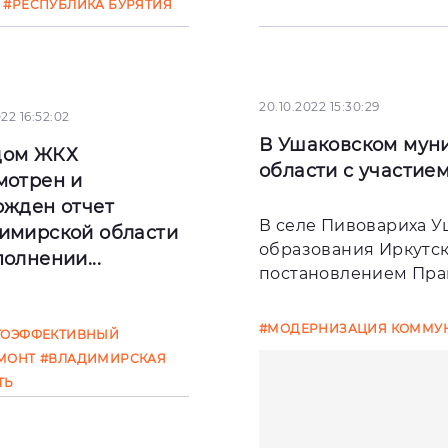
#РЕСПУБЛИКА БУРЯТИЯ
20.10.2022 15:30:29
22 16:52:02
В Ушаковском мун
дом ЖКХ
области с участием 
мотрен и
ржден отчет
В селе Пивовариха 
имирской области
образования Иркутск
олнении...
постановлением Пра
тября 2022 года
#МОДЕРНИЗАЦИЯ КОММУН
ГОЭФФЕКТИВНЫЙ
арственной
МОНТ
#ВЛАДИМИРСКАЯ
орацией – Фондом
ТЬ
ствия
рмированию ЖКХ
отрен и утвержден