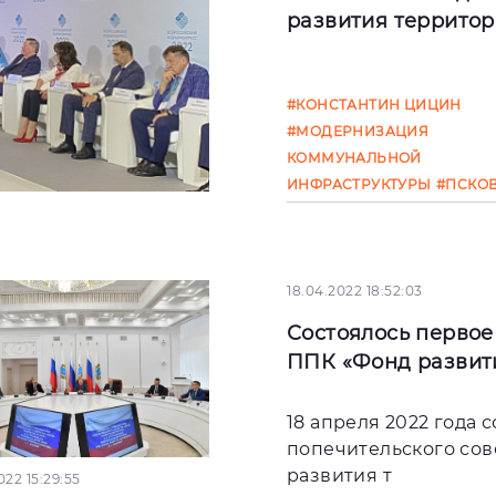
развития территори
Сегодня, 11 июня 2022
#КОНСТАНТИН ЦИЦИН
генеральный директ
#МОДЕРНИЗАЦИЯ
публично-правовой
КОММУНАЛЬНОЙ
компании «Фонд раз
ИНФРАСТРУКТУРЫ
#ПСКО
территорий» Конста
ОБЛАСТЬ
#НАЦПРОЕКТ
#ПЕРЕСЕЛЕНИЕ ГРАЖДАН 
АВАРИЙНОГО ЖИЛЬЯ
18.04.2022 18:52:03
Состоялось первое
ППК «Фонд развити
18 апреля 2022 года 
попечительского со
развития т
022 15:29:55