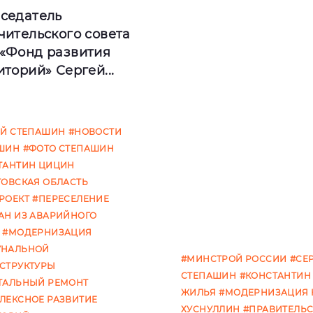
седатель
чительского совета
«Фонд развития
иторий» Сергей...
реля 2022 года
ЕЙ СТЕПАШИН
#НОВОСТИ
едатель
ШИН
#ФОТО СТЕПАШИН
ительского совета
ТАНТИН ЦИЦИН
ично-правовой
ТОВСКАЯ ОБЛАСТЬ
ании «Фонд развития
РОЕКТ
#ПЕРЕСЕЛЕНИЕ
ито
АН ИЗ АВАРИЙНОГО
#МОДЕРНИЗАЦИЯ
НАЛЬНОЙ
#МИНСТРОЙ РОССИИ
#СЕ
СТРУКТУРЫ
СТЕПАШИН
#КОНСТАНТИН
ТАЛЬНЫЙ РЕМОНТ
ЖИЛЬЯ
#МОДЕРНИЗАЦИЯ 
ЛЕКСНОЕ РАЗВИТИЕ
ХУСНУЛЛИН
#ПРАВИТЕЛЬС