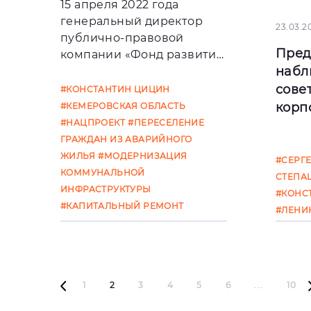
15 апреля 2022 года
#ПЕРЕ
генеральный директор
АВАРИ
23.03.2
публично-правовой
#МОДЕ
Пред
компании «Фонд развития
КОММУ
набл
территорий» Константин
ИНФРА
Цицин по
сове
#КОНСТАНТИН ЦИЦИН
корп
#КЕМЕРОВСКАЯ ОБЛАСТЬ
#НАЦПРОЕКТ
#ПЕРЕСЕЛЕНИЕ
ГРАЖДАН ИЗ АВАРИЙНОГО
Сегод
ЖИЛЬЯ
#МОДЕРНИЗАЦИЯ
#СЕРГ
года,
КОММУНАЛЬНОЙ
СТЕПА
наблю
ИНФРАСТРУКТУРЫ
#КОНС
госуд
#КАПИТАЛЬНЫЙ РЕМОНТ
#ЛЕНИ
корп
#НАЦП
содей
ГРАЖД
ЖИЛЬЯ
КОММУ
1
2
3
4
5
6
...
10
ИНФРА
#КАПИ