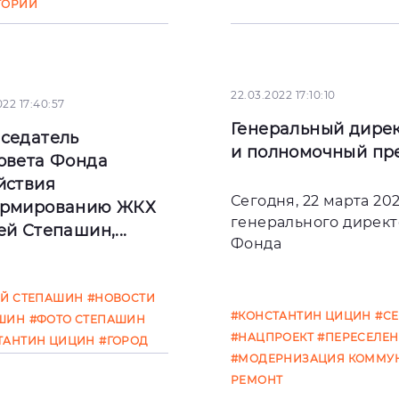
ТОРИЙ
22.03.2022 17:10:10
022 17:40:57
Генеральный дире
седатель
и полномочный пре
овета Фонда
йствия
Сегодня, 22 марта 20
рмированию ЖКХ
генерального дирек
й Степашин,...
Фонда
ня, 23 марта 2022
ЕЙ СТЕПАШИН
#НОВОСТИ
 председатель
#КОНСТАНТИН ЦИЦИН
#С
ШИН
#ФОТО СТЕПАШИН
дательного совета
#НАЦПРОЕКТ
#ПЕРЕСЕЛЕН
ТАНТИН ЦИЦИН
#ГОРОД
арственной
#МОДЕРНИЗАЦИЯ КОММУН
АЛЬНОГО ЗНАЧЕНИЯ
орации — Фонда
РЕМОНТ
-ПЕТЕРБУРГ
#НАЦПРОЕКТ
ствия реф