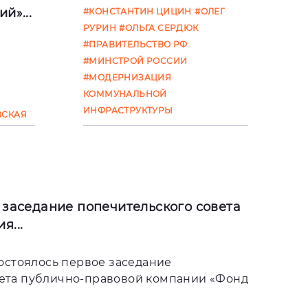
й»...
#КОНСТАНТИН ЦИЦИН
#ОЛЕГ
РУРИН
#ОЛЬГА СЕРДЮК
#ПРАВИТЕЛЬСТВО РФ
 года,
#МИНСТРОЙ РОССИИ
ор
#МОДЕРНИЗАЦИЯ
КОММУНАЛЬНОЙ
вития
ИНФРАСТРУКТУРЫ
ВСКАЯ
нтин
ИЗ
 заседание попечительского совета
я...
состоялось первое заседание
вета публично-правовой компании «Фонд