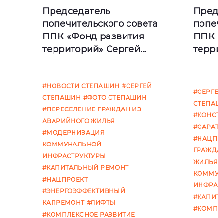
Председатель
Пред
попечительского совета
попе
ППК «Фонд развития
ППК 
территорий» Сергей...
терр
#НОВОСТИ СТЕПАШИН
#СЕРГЕЙ
Сегодня, 6 мая 2022 года,
20 ап
#СЕРГ
СТЕПАШИН
#ФОТО СТЕПАШИН
председатель
предс
СТЕПА
#ПЕРЕСЕЛЕНИЕ ГРАЖДАН ИЗ
попечительского совета
попеч
#КОНС
АВАРИЙНОГО ЖИЛЬЯ
публично-правовой
публ
#САРА
#МОДЕРНИЗАЦИЯ
компании «Фонд развития
комп
#НАЦП
КОММУНАЛЬНОЙ
т
терр
ГРАЖД
ИНФРАСТРУКТУРЫ
ЖИЛЬЯ
#КАПИТАЛЬНЫЙ РЕМОНТ
КОММУ
#НАЦПРОЕКТ
ИНФРА
#ЭНЕРГОЭФФЕКТИВНЫЙ
#КАПИ
КАПРЕМОНТ
#ЛИФТЫ
#КОМП
#КОМПЛЕКСНОЕ РАЗВИТИЕ