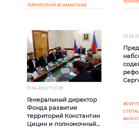
ТЕРРИ
ТЕРРИТОРИЙ
#САМАРСКАЯ
ОБЛАСТЬ
23.03.2
Пред
набс
соде
рефо
Серге
15.04.2022 17:21:39
Сегод
Генеральный директор
#СЕРГ
года,
Фонда развития
СТЕПА
наблю
территорий Константин
#КОНС
госуд
Цицин и полномочный...
ФЕДЕР
корп
САНКТ
содей