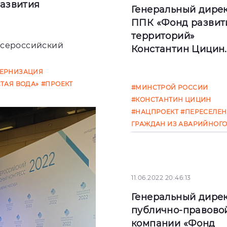
азвития
Генеральный дире
ППК «Фонд развит
территорий»
Всероссийский
Константин Цицин..
авным водным
ЕРНИЗАЦИЯ
В Конгрессно-
СТАЯ ВОДА»
#ПРОЕКТ
#МИНСТРОЙ РОССИИ
выставочном центре
#КОНСТАНТИН ЦИЦИН
«Экспофорум» в горо
#НАЦПРОЕКТ
#ПЕРЕСЕЛЕН
Санкт-Петербурге
ГРАЖДАН ИЗ АВАРИЙНОГ
продолжает работу 2
ЖИЛЬЯ
#МОДЕРНИЗАЦИЯ
Петербургский межд
КОММУНАЛЬНОЙ
ИНФРАСТРУКТУРЫ
#КАПИТАЛЬНЫЙ РЕМОНТ
11.06.2022 20:46:13
#ЛИФТЫ
Генеральный дире
публично-правово
компании «Фонд