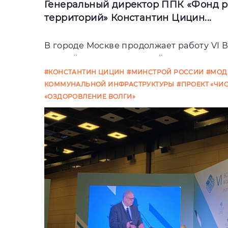
Генеральный директор ППК «Фонд р
территорий» Константин Цицин...
В городе Москве продолжает работу VI 
водный конгресс, который является гл
форумом страны
#КОНСТАНТИН ЦИЦИН
#МИНСТРОЙ РОССИИ
#МОД
КОММУНАЛЬНОЙ ИНФРАСТРУКТУРЫ
#ПРОЕКТ «ЧИ
«ОЗДОРОВЛЕНИЕ ВОЛГИ»