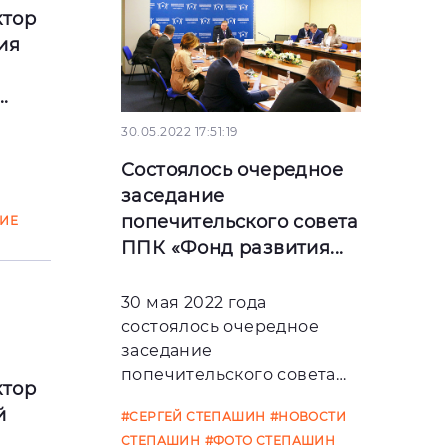
ктор
ия
.
30.05.2022 17:51:19
Состоялось очередное
заседание
де
попечительского совета
ИЕ
ППК «Фонд развития...
О
5-й
ун
30 мая 2022 года
состоялось очередное
заседание
попечительского совета
ктор
публично-правовой
й
#СЕРГЕЙ СТЕПАШИН
#НОВОСТИ
компании «Фонд развития
СТЕПАШИН
#ФОТО СТЕПАШИН
т