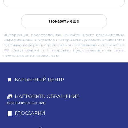
Показать еще
Информация, представленная на сайте, носит исключительно
информационный характер и ни при каких условиях не является
публичной офертой, определяемой положениями статьи 437 ГК
РФ. Визуализации и планировки, представленные на сайте,
являются ориентировочными.
КАРЬЕРНЫЙ ЦЕНТР
НАПРАВИТЬ ОБРАЩЕНИЕ
для физических лиц
ГЛОССАРИЙ