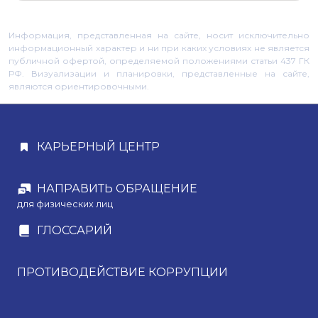
Информация, представленная на сайте, носит исключительно
информационный характер и ни при каких условиях не является
публичной офертой, определяемой положениями статьи 437 ГК
РФ. Визуализации и планировки, представленные на сайте,
являются ориентировочными.
КАРЬЕРНЫЙ ЦЕНТР
НАПРАВИТЬ ОБРАЩЕНИЕ
для физических лиц
ГЛОССАРИЙ
ПРОТИВОДЕЙСТВИЕ КОРРУПЦИИ