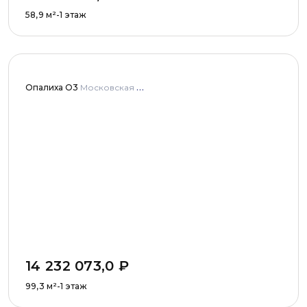
58,9
м²
-1 этаж
Опалиха О3
Московская область, городской округ Красногорск, город Красногорск, микрорайон Опалиха, улица Пришвина
14 232 073,0
₽
99,3
м²
-1 этаж