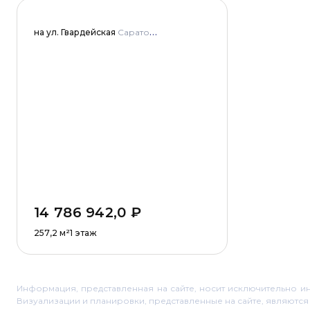
на ул. Гвардейская
Саратовская область, г. Саратов, Ленинский район, улица Гвардейская, дом 47/53
14 786 942,0
₽
257,2
м²
1 этаж
Информация, представленная на сайте, носит исключительно и
Визуализации и планировки, представленные на сайте, являютс