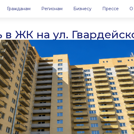
Гражданам
Регионам
Бизнесу
Прессе
О
ь в
ЖК на ул. Гвардейск