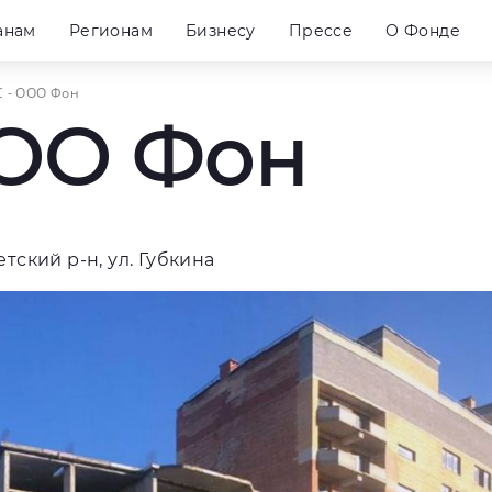
анам
Регионам
Бизнесу
Прессе
О Фонде
 - ООО Фон
ООО Фон
етский р-н, ул. Губкина