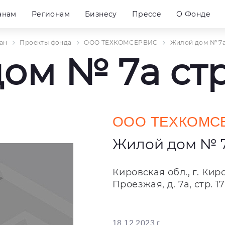
анам
Регионам
Бизнесу
Прессе
О Фонде
ан
Проекты фонда
ООО ТЕХКОМСЕРВИС
Жилой дом № 7a 
м № 7a стр.
ООО ТЕХКОМС
Жилой дом № 7a
Кировская обл., г. Кир
Проезжая, д. 7а, стр. 17
18.12.2023 г.