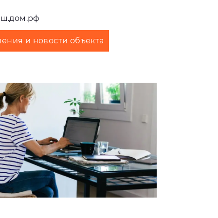
аш.дом.рф
ения и новости объекта