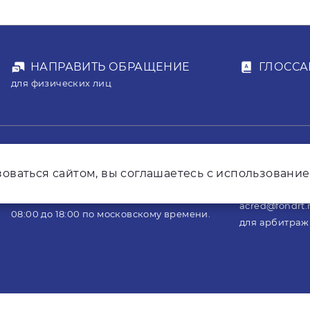
НАПРАВИТЬ ОБРАЩЕНИЕ
ГЛОССА
для физических лиц
mailbox@fondr
оваться сайтом, вы соглашаетесь с использование
8 800 7007-214
для юридичес
Звонок бесплатный. По будним дням с
acred@fondrt.
08:00 до 18:00 по московскому времени.
для арбитра