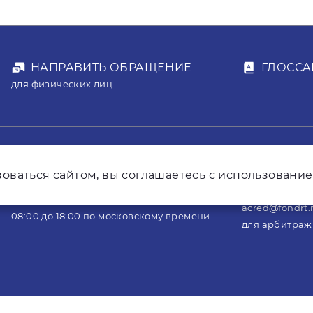
НАПРАВИТЬ ОБРАЩЕНИЕ
ГЛОССА
для физических лиц
mailbox@fondr
оваться сайтом, вы соглашаетесь с использование
8 800 7007-214
для юридичес
Звонок бесплатный. По будним дням с
acred@fondrt.
08:00 до 18:00 по московскому времени.
для арбитра