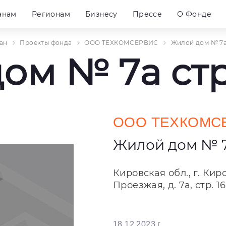
анам
Регионам
Бизнесу
Прессе
О Фонде
ан
Проекты фонда
ООО ТЕХКОМСЕРВИС
Жилой дом № 7a 
ом № 7a стр.
ООО ТЕХКОМС
Жилой дом № 7a
Кировская обл., г. Кир
Проезжая, д. 7а, стр. 16
18.12.2023 г.