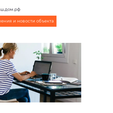
аш.дом.рф
ения и новости объекта