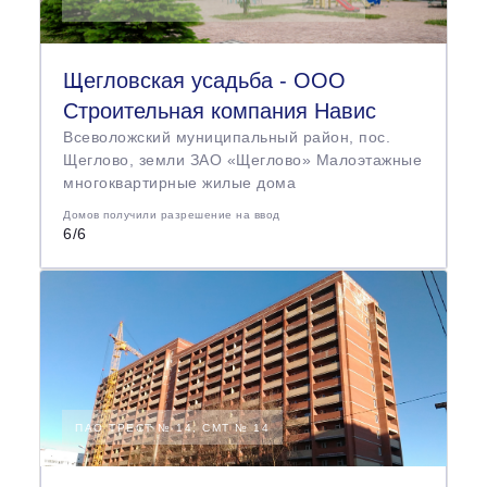
Щегловская усадьба - ООО
Строительная компания Навис
Всеволожский муниципальный район, пос.
Щеглово, земли ЗАО «Щеглово» Малоэтажные
многоквартирные жилые дома
Домов получили разрешение на ввод
6/6
Щегловская усадьба -
ООО Строительная компания Н
авис
ПАО ТРЕСТ № 14, СМТ № 14
Дом
Жилой дом, №. Д1
Срок сдачи