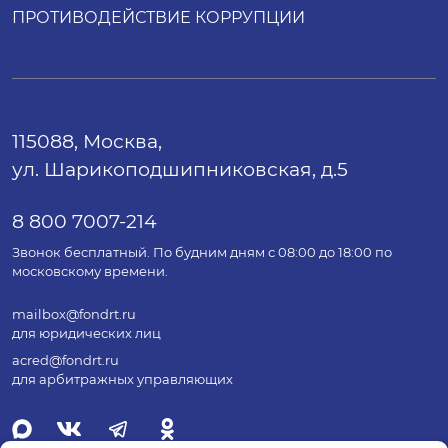
Возмещение
Дом сдан
ПРОТИВОДЕЙСТВИЕ КОРРУПЦИИ
Дом
Ленинградская область, Гатчинский
муниципальный район, в черте границ
МО «Город Коммунар», корпус 4
Срок сдачи
115088, Москва,
Возмещение
ул. Шарикоподшипниковская, д.5
Дом
Ленинградская область, Гатчинский
8 800 7007-214
муниципальный район, в черте границ
МО «Город Коммунар», корпус 2
Звонок бесплатный. По будним дням с 08:00 до 18:00 по
московскому времени.
Срок сдачи
Возмещение
mailbox@fondrt.ru
для юридических лиц
Дом
acred@fondrt.ru
Ленинградская область, Гатчинский
для арбитражных управляющих
муниципальный район, в черте границ
МО «Город Коммунар», корпус 7
Срок сдачи