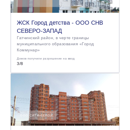
я блок-секция и угловая вставка, г.
Усть-Катав
Срок сдачи
ЖСК Город детства - ООО СНВ
Возмещение
СЕВЕРО‑ЗАПАД
Гатчинский район, в черте границы
муниципального образования «Город
Коммунар»
Домов получили разрешение на ввод
3/8
ЖСК Город детства - ООО СНВ
СЕВЕРО‑ЗАПАД
Дом
Жилой дом, № 10
ООО СИТИ-СТРОЙ
Срок сдачи
Дом сдан