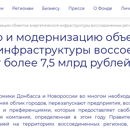
ам
Регионам
Бизнесу
Прессе
О Фонде
Лич
зацию объектов энергетической инфраструктуры воссоединенных реги
ю и модернизацию объ
 инфраструктуры восс
 более 7,5 млрд рубле
омики Донбасса и Новороссии во многом необход
няя облик городов, перезапускают предприятия, 
 и преференциями, которые предоставляет свобод
вая компания, определенная в этом году Правит
цией на территориях воссоединенных регионов,