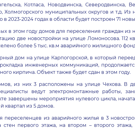
ельска, Котласа, Новодвинска, Северодвинска, В
о, Холмогорского муниципальных округов и т.д. Из 
о в 2023-2024 годах в области будет построен 71 новы
вых в этом году домов для переселения граждан из
тацию две новостройки на улице Ломоносова. 112 кв
селено более 5 тыс. кв.м аварийного жилищного фонд
ирный дом на улице Карпогорской, в который переед
 прокладка инженерных коммуникаций, продолжает
ного кирпича. Объект также будет сдан в этом году.
мов, из них 3 расположены на улице Чехова. В д
пециалисты ведут электромонтажные работы, зан
кте завершены мероприятия нулевого цикла, начата 
 квартал из 5 домов.
я переселенцев из аварийного жилья в 3 новостр
 стен первого этажа, на втором – второго этажа,