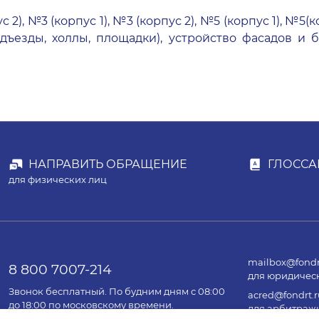
с 2)
,
№3 (корпус 1)
,
№3 (корпус 2)
,
№5 (корпус 1)
,
№5(ко
ъезды, холлы, площадки), устройство фасадов и 
НАПРАВИТЬ ОБРАЩЕНИЕ
ГЛОССА
для физических лиц
mailbox@fondr
8 800 7007-214
для юридичес
Звонок бесплатный. По будним дням с 08:00
acred@fondrt.r
до 18:00 по московскому времени.
для арбитраж