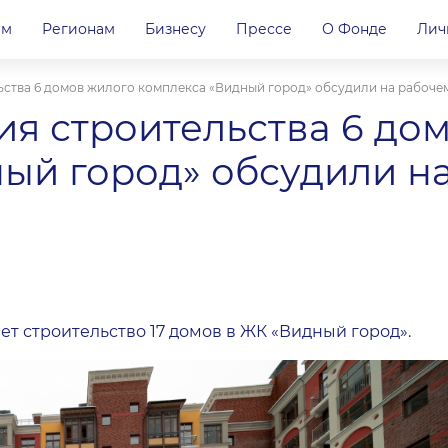
ам
Регионам
Бизнесу
Прессе
О Фонде
Лич
ьства 6 домов жилого комплекса «Видный город» обсудили на рабоч
я строительства 6 до
ый город» обсудили н
т строительство 17 домов в
ЖК «Видный город»
.