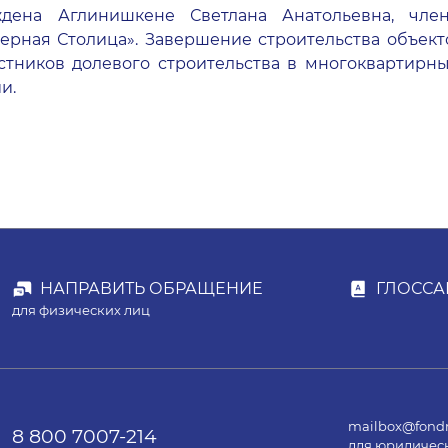
дена Аглинишкене Светлана Анатольевна, чл
ерная Столица». Завершение строительства объект
стников долевого строительства в многоквартирны
и.
НАПРАВИТЬ ОБРАЩЕНИЕ
ГЛОССА
для физических лиц
mailbox@fondr
8 800 7007-214
для юридичес