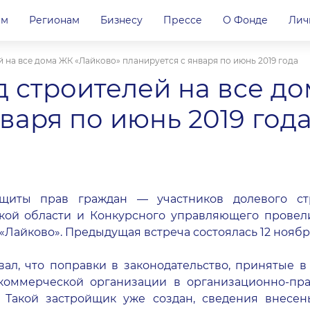
ам
Регионам
Бизнесу
Прессе
О Фонде
Лич
 на все дома ЖК «Лайково» планируется с января по июнь 2019 года
 строителей на все д
варя по июнь 2019 год
щиты прав граждан — участников долевого строи
ской области и Конкурсного управляющего провел
Лайково». Предыдущая встреча состоялась 12 ноября
л, что поправки в законодательство, принятые в 
екоммерческой организации в организационно-пр
. Такой застройщик уже создан, сведения внесе