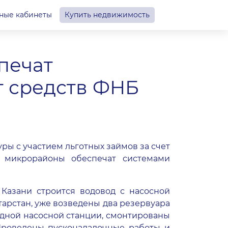
ные кабинеты
Купить недвижимость
печат
т средств ФНБ
ы с участием льготных займов за счет
е микрорайоны обеспечат системами
Казани строится водовод с насосной
арстан, уже возведены два резервуара
одной насосной станции, смонтированы
 Проведены пусконаладочные работы и