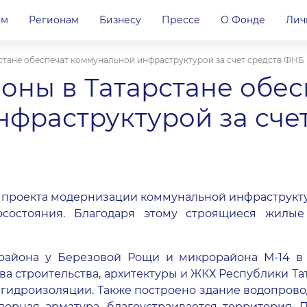
ам
Регионам
Бизнесу
Прессе
О Фонде
Лич
стане обеспечат коммунальной инфраструктурой за счет средств ФНБ
ны в Татарстане обес
фраструктурой за сче
а проекта модернизации коммунальной инфраструктур
осостояния. Благодаря этому строящиеся жилы
орайона у Березовой Рощи и микрорайона М-14 в 
а строительства, архитектуры и ЖКХ Республики Тат
их гидроизоляции. Также построено здание водопров
орная арматура, благоустраивается территория.