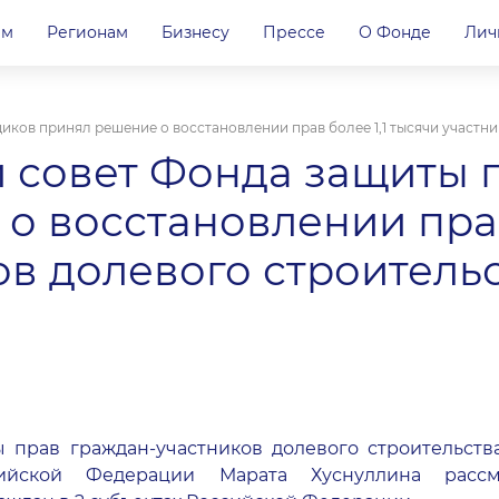
ам
Регионам
Бизнесу
Прессе
О Фонде
Лич
ов принял решение о восстановлении прав более 1,1 тысячи участник
 совет Фонда защиты 
о восстановлении прав
в долевого строительс
прав граждан-участников долевого строительств
сийской Федерации Марата Хуснуллина расс