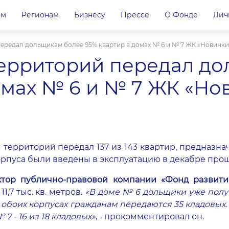
ам
Регионам
Бизнесу
Прессе
О Фонде
Лич
ередал дольщикам более 95% квартир в домах № 6 и № 7 ЖК «Новинки 
территорий передал д
омах № 6 и № 7 ЖК «Нов
территорий передал 137 из 143 квартир, предназна
корпуса были введены в эксплуатацию в декабре пр
тор публично-правовой компании «Фонд развити
,7 тыс. кв. метров.
«В доме № 6 дольщики уже получ
, в обоих корпусах гражданам передаются 35 кладов
 7 - 16 из 18 кладовых»
, - прокомментировал он.