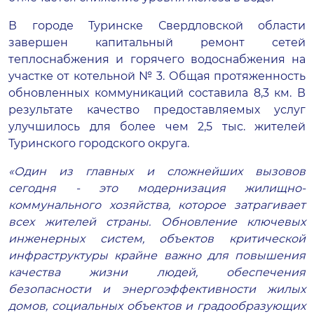
В городе Туринске Свердловской области
завершен капитальный ремонт сетей
теплоснабжения и горячего водоснабжения на
участке от котельной № 3. Общая протяженность
обновленных коммуникаций составила 8,3 км. В
результате качество предоставляемых услуг
улучшилось для более чем 2,5 тыс. жителей
Туринского городского округа.
«Один из главных и сложнейших вызово
в
сегодня
-
это модернизация жи
лищно-
коммунального хозяйства, которое затрагивает
всех жителей страны. Обновление ключевых
инженерных систем, объектов критической
инфраструктуры крайне важно для
по
вышения
качества жизни людей, обес
печения
безопасности и
энергоэф
фективности
жилых
домов, социальных объектов и градообразующих