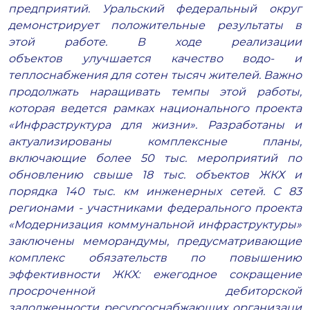
предприятий. Уральский федерал
ьный округ
демонстрирует положи
тельные результаты в
этой работе. В ходе реализации
объектов
улучша
ется качество водо- и
теплоснабжен
ия для сотен тысяч жителей
.
Важно
прод
олжать наращивать темпы этой ра
боты,
которая ведется рамках наци
онального проекта
«Инфраструкту
ра для жизни». Разработаны и
актуализированы комплексные планы,
включающие более 50 тыс. мероприятий по
обновлению свыше 18 тыс. объектов ЖКХ и
порядка 140 тыс. км инженерных сетей. С 83
регионами
-
участниками федерального проекта
«Модернизация коммунальной инфраструктуры»
заключены меморандумы, предусматривающие
комплекс обязательств по повышению
эффек
тивности ЖКХ: ежегодное сокраще
ние
просроченной дебиторской
задол
женности
ресурсоснабжающих
организаци