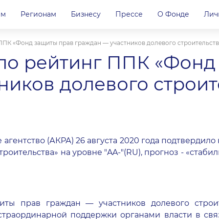
ам
Регионам
Бизнесу
Прессе
О Фонде
Лич
ППК «Фонд защиты прав граждан — участников долевого строительств
ло рейтинг ППК «Фонд
ников долевого строит
 агентство (АКРА) 26 августа 2020 года подтвердил
роительства» на уровне "AA-"(RU), прогноз - «стаб
ты прав граждан — участников долевого строит
страординарной поддержки органами власти в св