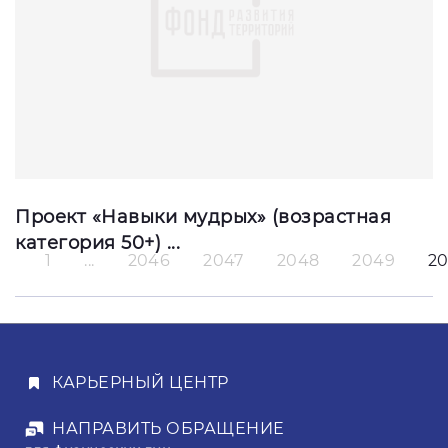
Проект «Навыки мудрых» (возрастная
категория 50+) ...
1
...
2046
2047
2048
2049
2
Новое направление чемпионатов по
компетенции «Эксплуатация и обслуживание
многокварти
КАРЬЕРНЫЙ ЦЕНТР
НАПРАВИТЬ ОБРАЩЕНИЕ