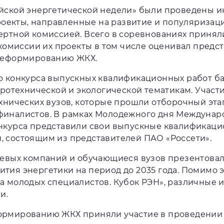
йской энергетической недели» были проведены ин
кты, направленные на развитие и популяризацию
ртной комиссией. Всего в соревнованиях приняли
 комиссии их проекты в том числе оценивал пред
 реформированию ЖКХ.
о конкурса выпускных квалификационных работ ба
тротехнической и экологической тематикам. Учас
хнических вузов, которые прошли отборочный эта
финалистов. В рамках Молодежного дня Междунар
нкурса представили свои выпускные квалификацио
 состоящим из представителей ПАО «Россети».
левых компаний и обучающиеся вузов презентовал
тия энергетики на период до 2035 года. Помимо 
а молодых специалистов. Кубок РЭН», различные 
и.
рмированию ЖКХ приняли участие в проведении к