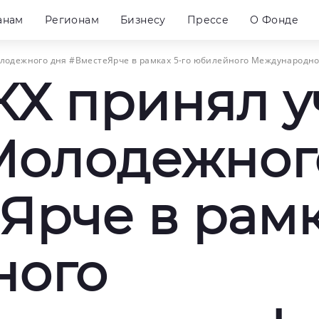
анам
Регионам
Бизнесу
Прессе
О Фонде
олодежного дня #ВместеЯрче в рамках 5-го юбилейного Международно
Х принял у
Молодежног
Ярче в рамк
ного