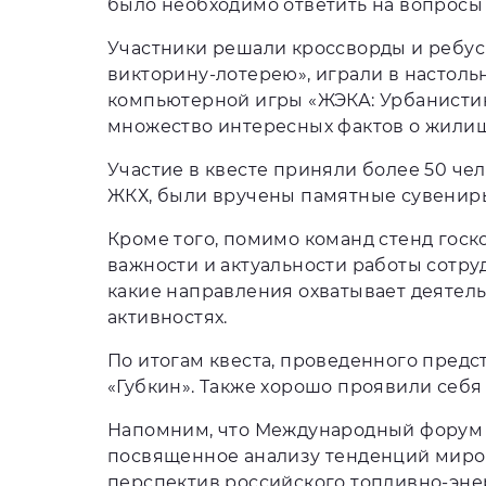
было необходимо ответить на вопросы
Участники решали кроссворды и ребус
викторину-лотерею», играли в настол
компьютерной игры «ЖЭКА: Урбанистик
множество интересных фактов о жилищ
Участие в квесте приняли более 50 ч
ЖКХ, были вручены памятные сувениры
Кроме того, помимо команд стенд гос
важности и актуальности работы сотру
какие направления охватывает деятель
активностях.
По итогам квеста, проведенного пред
«Губкин». Также хорошо проявили себя
Напомним, что Международный форум «
посвященное анализу тенденций миров
перспектив российского топливно-эне