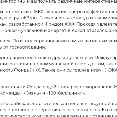
 викторины и выполнить различные интерактивны
ы по тематике ЖКХ, экологии, энергоэффективно
ьную игру «ЖЭКА». Также члены команд ознакомил
а», разработанной Фондом ЖКХ. Проходя увлекате
но-коммунальной и энергетической отраслях, эн
еловек. По итогу соревнований самым активным к
 от госкорпорации.
корпорации посетили и другие участники Междунар
дников жилищно-коммунальной сферы, о том, как 
ность Фонда ЖКХ. Также они сыграли в игру «ЖЭКА
ставителями Фонда содействия реформированию Ж
 команды «Жизнь» и «100-балльники».
Российская энергетическая неделя» - крупнейшее
ого топливно-энергетического комплекса. Его о
ргетического комплекса и реализация потенциала