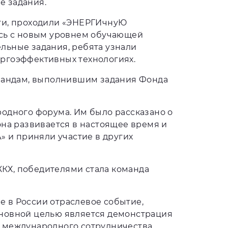
е задания.
сти, проходили «ЭНЕРГИчнуЮ
ись с новым уровнем обучающей
льные задания, ребята узнали
ергоэффективных технологиях.
омандам, выполнившим задания Фонда
одного форума. Им было рассказано о
она развивается в настоящее время и
» и приняли участие в других
КХ, победителями стала команда
 в России отраслевое событие,
сновной целью является демонстрация
 международного сотрудничества.