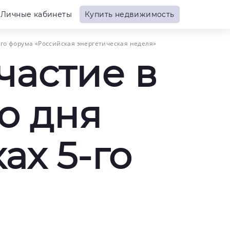
Личные кабинеты
Купить недвижимость
го форума «Российская энергетическая неделя»
частие в
о дня
ах 5-го