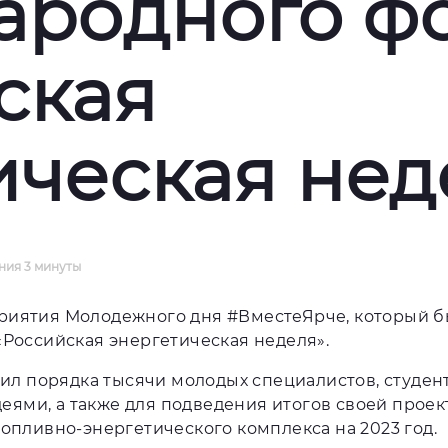
ародного ф
ская
ическая нед
ения
3 минуты
приятия Молодежного дня #ВместеЯрче, который б
Российская энергетическая неделя».
л порядка тысячи молодых специалистов, студент
еями, а также для подведения итогов своей проект
пливно-энергетического комплекса на 2023 год.