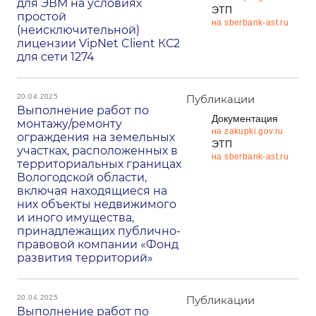
для ЭВМ на условиях
ЭТП
простой
на sberbank-ast.ru
(неисключительной)
лицензии VipNet Client КС2
для сети 1274
20.04.2025
Публикации
Выполнение работ по
Документация
монтажу/ремонту
на zakupki.gov.ru
ограждения на земельных
ЭТП
участках, расположенных в
на sberbank-ast.ru
территориальных границах
Вологодской области,
включая находящиеся на
них объекты недвижимого
и иного имущества,
принадлежащих публично-
правовой компании «Фонд
развития территорий»
20.04.2025
Публикации
Выполнение работ по