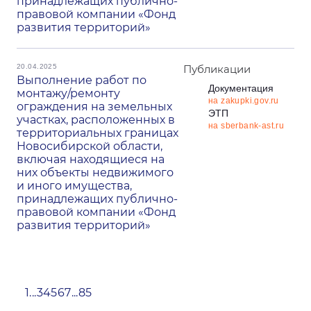
принадлежащих публично-
правовой компании «Фонд
развития территорий»
20.04.2025
Публикации
Выполнение работ по
Документация
монтажу/ремонту
на zakupki.gov.ru
ограждения на земельных
ЭТП
участках, расположенных в
на sberbank-ast.ru
территориальных границах
Новосибирской области,
включая находящиеся на
них объекты недвижимого
и иного имущества,
принадлежащих публично-
правовой компании «Фонд
развития территорий»
1
...
3
4
5
6
7
...
85