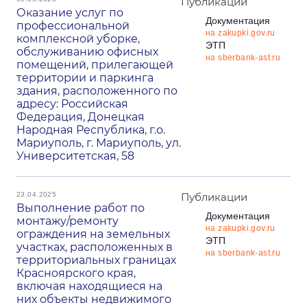
Публикации
Оказание услуг по
Документация
профессиональной
на zakupki.gov.ru
комплексной уборке,
ЭТП
обслуживанию офисных
на sberbank-ast.ru
помещений, прилегающей
территории и паркинга
здания, расположенного по
адресу: Российская
Федерация, Донецкая
Народная Республика, г.о.
Мариуполь, г. Мариуполь, ул.
Университетская, 58
23.04.2025
Публикации
Выполнение работ по
Документация
монтажу/ремонту
на zakupki.gov.ru
ограждения на земельных
ЭТП
участках, расположенных в
на sberbank-ast.ru
территориальных границах
Красноярского края,
включая находящиеся на
них объекты недвижимого