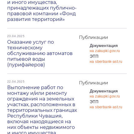
и иного имущества,
принадлежащих публично-
правовой компании «Фонд
развития территорий»
23.04.2025
Публикации
Оказание услуг по
Документация
техническому
на zakupki.gov.ru
обслуживанию автоматов
ЭТП
питьевой воды
на sberbank-ast.ru
(пурифайеров)
22.04.2025
Публикации
Выполнение работ по
Документация
монтажу и/или ремонту
на zakupki.gov.ru
ограждения на земельных
ЭТП
участках, расположенных в
на sberbank-ast.ru
территориальных границах
Республики Чувашия,
включая находящиеся на
них объекты недвижимого
и иного имущества,