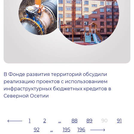
В Фонде развития территорий обсудили
реализацию проектов с использованием
инфраструктурных бюджетных кредитов в
Северной Осетии
1
2
...
88
89
90
91
92
...
195
196