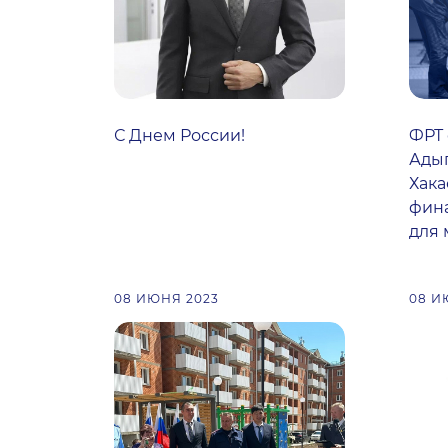
С Днем России!
ФРТ 
Адыг
Хака
фин
для
08 ИЮНЯ 2023
08 И