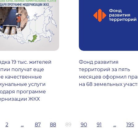
дка 19 тыс. жителей
Фонд развития
тии получат еще
территорий за пять
е качественные
месяцев оформил пра
мунальные услуги
на 68 земельных участ
годаря программе
ернизации ЖКХ
2
...
87
88
89
90
91
...
195