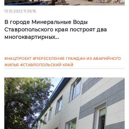
13.10.2022 11:36:16
В городе Минеральные Воды
Ставропольского края построят два
многоквартирных...
В Ставропольском крае в рамках
#НАЦПРОЕКТ
#ПЕРЕСЕЛЕНИЕ ГРАЖДАН ИЗ АВАРИЙНОГО
национального проекта «Жилье и городская
ЖИЛЬЯ
#СТАВРОПОЛЬСКИЙ КРАЙ
среда» продолжается выполнение
мероприятий