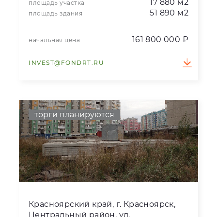
17 880 м2
площадь участка
51 890 м2
площадь здания
161 800 000 ₽
начальная цена
INVEST@FONDRT.RU
торги планируются
Красноярский край, г. Красноярск,
Центральный район, ул.