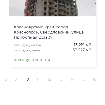
Красноярский край, город
Красноярск, Свердловский, улица
Прибойная, дом 37
13 219 м2
площадь участка
33 527 м2
площадь здания
INVEST@FONDRT.RU
8
9
10
11
12
13
14
...
16